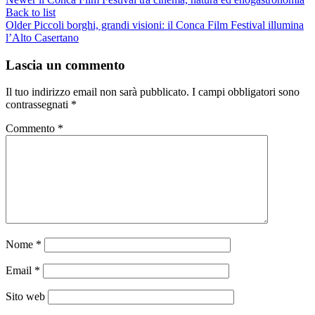
Back to list
Older
Piccoli borghi, grandi visioni: il Conca Film Festival illumina
l’Alto Casertano
Lascia un commento
Il tuo indirizzo email non sarà pubblicato.
I campi obbligatori sono
contrassegnati
*
Commento
*
Nome
*
Email
*
Sito web