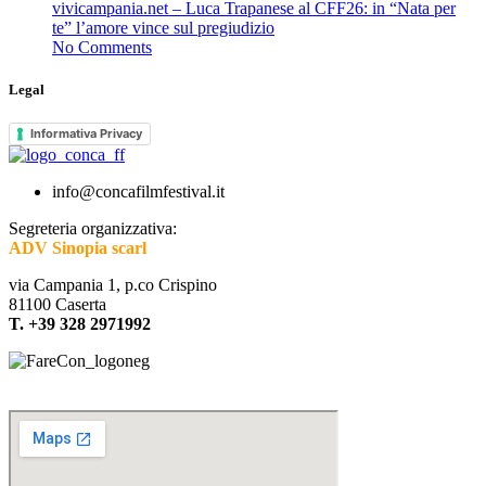
vivicampania.net – Luca Trapanese al CFF26: in “Nata per
te” l’amore vince sul pregiudizio
No Comments
Legal
Informativa Privacy
info@concafilmfestival.it
Segreteria organizzativa:
ADV Sinopia scarl
via Campania 1, p.co Crispino
81100 Caserta
T. +39 328 2971992
Sede legale: Via Patierno Antonacci
81044 Conca della Campania (CE)