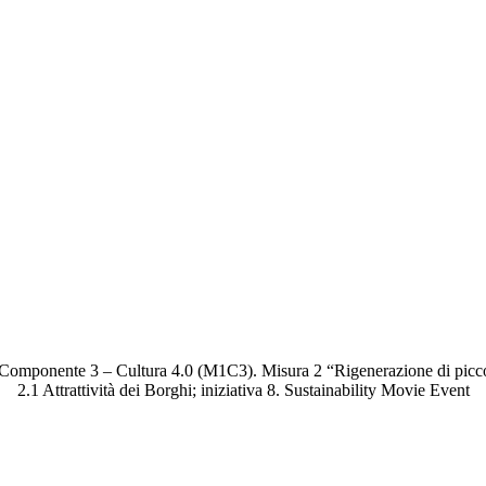
 Componente 3 – Cultura 4.0 (M1C3). Misura 2 “Rigenerazione di piccoli s
2.1 Attrattività dei Borghi; iniziativa 8. Sustainability Movie Event