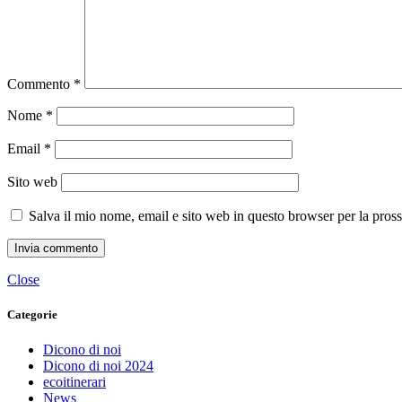
Commento
*
Nome
*
Email
*
Sito web
Salva il mio nome, email e sito web in questo browser per la pro
Close
Categorie
Dicono di noi
Dicono di noi 2024
ecoitinerari
News