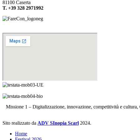
81100 Caserta
T. +39 328 2971992
Sede legale: Via Patierno Antonacci
81044 Conca della Campania (CE)
Missione 1 – Digitalizzazione, innovazione, competitività e cultura,
Sito realizzato da
ADV SInopia Scarl
2024.
Home
Festival 2026